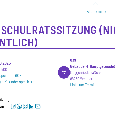
Alle Termine
SCHULRATSSITZUNG (NI
NTLICH)
039
.10.2025
Gebäude H (Hauptgebäude
16:00
Doggenriedstraße 70
speichern (ICS)
88250 Weingarten
le-Kalender speichern
Link zum Termin
itzung
facebook
whatsapp
twitter
linkedin
letter
len