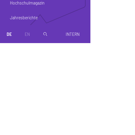
Hochschulmagazin
Jahresberichte
DE
EN
INTERN
magnifier