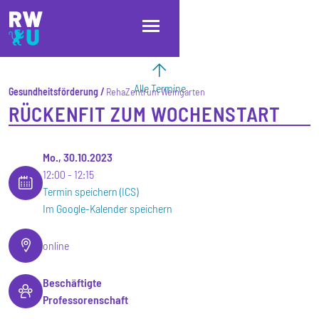
Direkt zum Inhalt
Direkt zur Hauptnavigation
Direkt zum Fußbereich
Alle Termine
Gesundheitsförderung
RehaZentrum Weingarten
RÜCKENFIT ZUM WOCHENSTART
Mo., 30.10.2023
12:00
12:15
Termin speichern (ICS)
Im Google-Kalender speichern
online
Beschäftigte
Professorenschaft