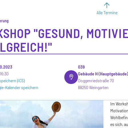
Alle Termine
erung
SHOP "GESUND, MOTIVI
LGREICH!"
.10.2023
039
16:30
Gebäude H (Hauptgebäude
speichern (ICS)
Doggenriedstraße 70
le-Kalender speichern
88250 Weingarten
Im Worksh
Motivatio
Wohlbefin
es sich, a