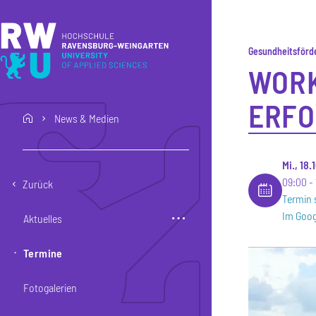
Direkt zum Inhalt
Direkt zur Hauptnavigation
Direkt zum Fußbereich
Gesundheitsförd
WORK
ERFO
News & Medien
home
Mi., 18
09:00
Zurück
Termin 
Im Goog
Aktuelles
Termine
Fotogalerien