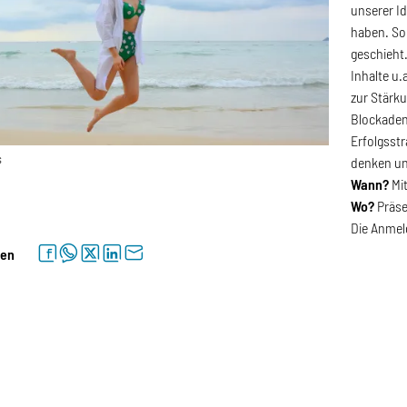
unserer Id
haben. So
geschieht
Inhalte u
zur Stärku
Blockaden
Erfolgsstr
s
denken un
Wann?
Mit
Wo?
Präs
Die Anmel
facebook
whatsapp
twitter
linkedin
letter
len