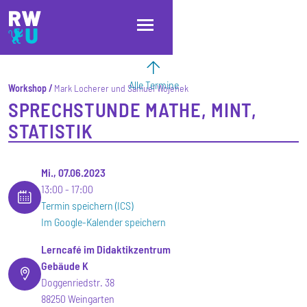
Direkt zum Inhalt
Direkt zur Hauptnavigation
Direkt zum Fußbereich
Alle Termine
Workshop
Mark Locherer und Samuel Wojenek
SPRECHSTUNDE MATHE, MINT,
STATISTIK
Mi., 07.06.2023
13:00
17:00
Termin speichern (ICS)
Im Google-Kalender speichern
Lerncafé im Didaktikzentrum
Gebäude K
Doggenriedstr. 38
88250 Weingarten