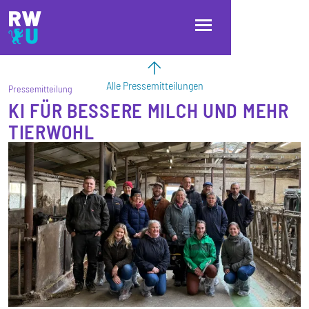
Direkt zum Inhalt
Direkt zur Hauptnavigation
Direkt zum Fußbereich
Alle Pressemitteilungen
Pressemitteilung
KI FÜR BESSERE MILCH UND MEHR
TIERWOHL