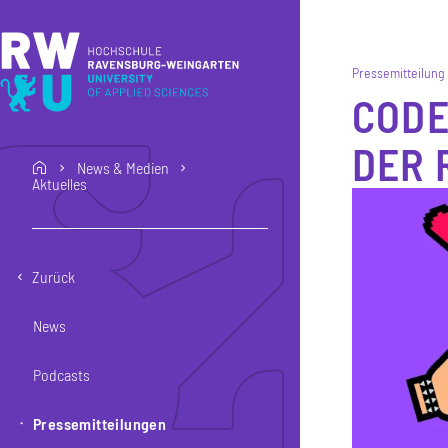
Direkt zum Inhalt
Direkt zur Hauptnavigation
Direkt zum Fußbereich
Pressemitteilung
CODE
DER 
News & Medien
home
Aktuelles
Zurück
News
Podcasts
Pressemitteilungen