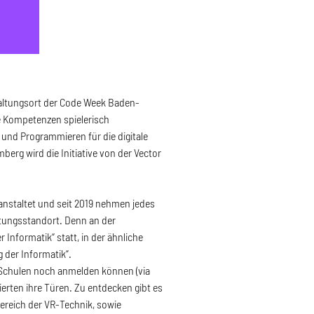
taltungsort der Code Week Baden-
le Kompetenzen spielerisch
 und Programmieren für die digitale
erg wird die Initiative von der Vector
ranstaltet und seit 2019 nehmen jedes
altungsstandort. Denn an der
Informatik“ statt, in der ähnliche
 der Informatik“.
e Schulen noch anmelden können (via
sierten ihre Türen. Zu entdecken gibt es
ereich der VR-Technik, sowie