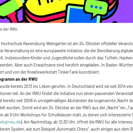
an der RWU.
e Hochschule Ravensburg-Weingarten ist am 24. Oktober offizieller Verans
e Veranstaltung ist eine europaweite Initiative, die der Bevölkerung digita
ll. Insbesondere Kinder und Jugendliche sollen durch das Tüfteln, Hacken
 werden. Aber auch Erwachsene sind herzlich eingeladen. In Baden-Württemb
ert und von der Kreativwerkstatt TinkerTank koordiniert.
Programm an der RWU
urde bereits 2013 ins Leben gerufen. In Deutschland wird sie seit 2014 ve
tionen teil. An der RWU findet die Initiative nun einen passenden Veranst
 bereits seit 2006 in unregelmäßigen Abständen die sogenannte „Nacht der 
t wurden. Somit wird am 24. Oktober an der RWU aus der „Nacht“ ein „Tag
en ab 9 Uhr Workshops für Schulklassen statt, zu denen sich interessiert
eek@rwu.de
). Am Nachmittag, ab 12:30 Uhr, öffnet die RWU für alle Interes
enen Spielen, wie zum Beispiel „Automatic Chess“, auch einiges aus dem B