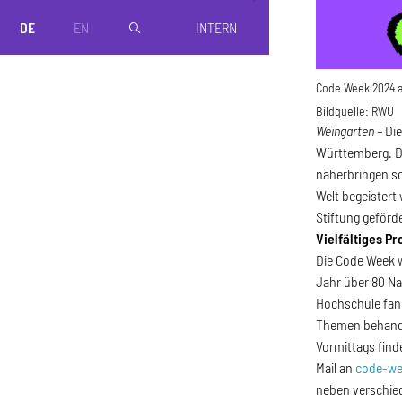
DE
EN
INTERN
magnifier
Code Week 2024 
Bildquelle:
RWU
Weingarten –
Di
Württemberg. Di
näherbringen so
Welt begeistert
Stiftung geförd
Vielfältiges 
Die Code Week w
Jahr über 80 Na
Hochschule fand
Themen behandel
Vormittags find
Mail an
code-w
neben verschied