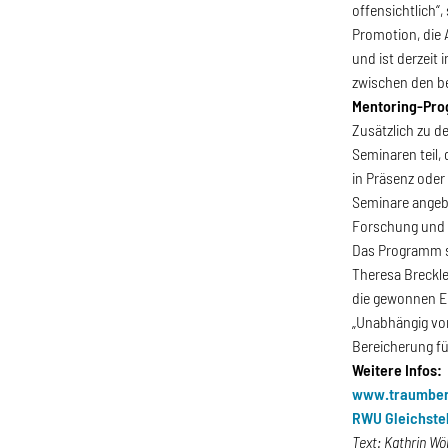
offensichtlich“
Promotion, die 
und ist derzeit
zwischen den be
Mentoring-Pro
Zusätzlich zu 
Seminaren teil,
in Präsenz oder
Seminare angeb
Forschung und L
Das Programm se
Theresa Breckle
die gewonnen E
„Unabhängig von
Bereicherung fü
Weitere Infos:
www.traumberu
RWU Gleichste
Text: Kathrin W