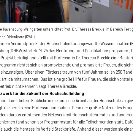
e Ravensburg-Weingarten unterrichtet Prof. Dr. Theresa Breckle im Bereich Ferti
oph Oldenkotte (RWU)
 einem Verbundprojekt der Hochschulen für angewandte Wissenschaften (
erg (DHBW) startete 2024 das Mentoring- und Qualifikationsprogramm „Tr
Projekt beteiligt und stellt mit Professorin Dr.Theresa Breckle eine Mentor
Programm richtet sich an promovierende und promovierte Frauen, die sich v
einzusteigen. Über einen Förderzeitraum von fünf Jahren sollen 250 Tand
klärt, da mitzumachen. Das ist eine große Hilfe für Frauen, die sich vorste
trieb nicht kennen“, sagt Theresa Breckle.
tzwerk für die Zukunft der Hochschulbildung
nd damit tiefere Einblicke in die mögliche Arbeit an der Hochschule zu ge
t, die bereits eine Professur innehaben. Denn der größte Nutzen des Pro
dem daraus entstehenden Netzwerk mit Hochschullehrenden und andere
enlernen fand schon vor Programmstart für alle Teilnehmenden statt. Dafü
s auch die Mentees im Vorfeld Steckbriefe. Anhand dieser werden sie eina