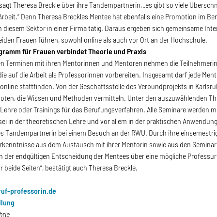
, sagt Theresa Breckle über ihre Tandempartnerin, „es gibt so viele Übersc
Arbeit.“ Denn Theresa Breckles Mentee hat ebenfalls eine Promotion im 
 in diesem Sektor in einer Firma tätig. Daraus ergeben sich gemeinsame Int
iden Frauen führen, sowohl online als auch vor Ort an der Hochschule.
gramm für Frauen verbindet Theorie und Praxis
den Terminen mit ihren Mentorinnen und Mentoren nehmen die Teilnehmeri
 die auf die Arbeit als Professorinnen vorbereiten. Insgesamt darf jede Men
 online stattfinden. Von der Geschäftsstelle des Verbundprojekts in Karlsru
oten, die Wissen und Methoden vermitteln. Unter den auszuwählenden The
ehre oder Trainings für das Berufungsverfahren. Alle Seminare werden mi
i in der theoretischen Lehre und vor allem in der praktischen Anwendung
s Tandempartnerin bei einem Besuch an der RWU. Durch ihre einsemestrige
rkenntnisse aus dem Austausch mit ihrer Mentorin sowie aus den Seminar
 der endgültigen Entscheidung der Mentees über eine mögliche Professur
r beide Seiten“, bestätigt auch Theresa Breckle.
f-professorin.de
llung
öhrle