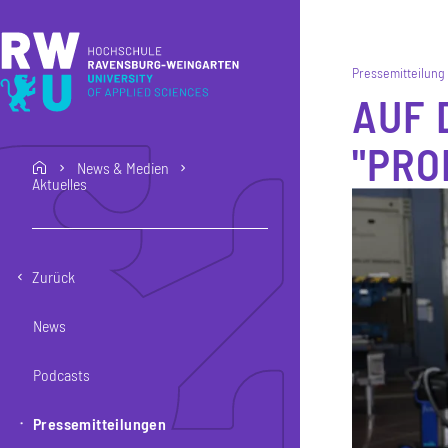
Direkt zum Inhalt
Direkt zur Hauptnavigation
Direkt zum Fußbereich
Pressemitteilung
AUF 
"PRO
News & Medien
home
Aktuelles
Zurück
News
Podcasts
Pressemitteilungen