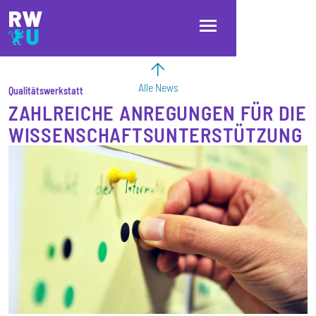
Direkt zum Inhalt
Direkt zur Hauptnavigation
Direkt zum Fußbereich
Alle News
Qualitätswerkstatt
ZAHLREICHE ANREGUNGEN FÜR DIE
WISSENSCHAFTSUNTERSTÜTZUNG