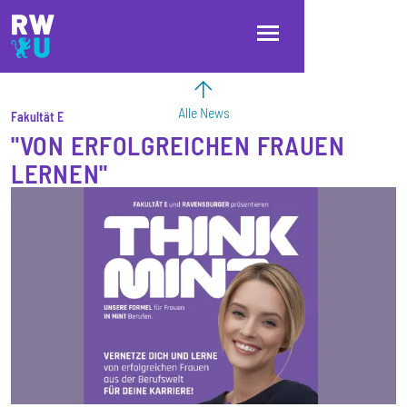
Direkt zum Inhalt
Direkt zur Hauptnavigation
Direkt zum Fußbereich
Alle News
Fakultät E
"VON ERFOLGREICHEN FRAUEN
LERNEN"