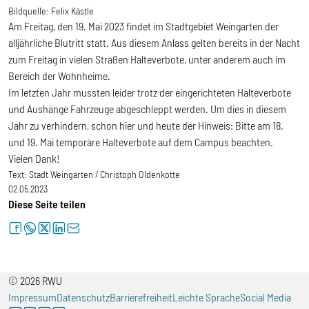
Bildquelle:
Felix Kästle
Am Freitag, den 19. Mai 2023 findet im Stadtgebiet Weingarten der
alljährliche Blutritt statt. Aus diesem Anlass gelten bereits in der Nacht
zum Freitag in vielen Straßen Halteverbote, unter anderem auch im
Bereich der Wohnheime.
Im letzten Jahr mussten leider trotz der eingerichteten Halteverbote
und Aushänge Fahrzeuge abgeschleppt werden. Um dies in diesem
Jahr zu verhindern, schon hier und heute der Hinweis: Bitte am 18.
und 19. Mai temporäre Halteverbote auf dem Campus beachten.
Vielen Dank!
Text:
Stadt Weingarten / Christoph Oldenkotte
02.05.2023
Diese Seite teilen
facebook
whatsapp
twitter
linkedin
letter
© 2026 RWU
Impressum
Datenschutz
Barrierefreiheit
Leichte Sprache
Social Media