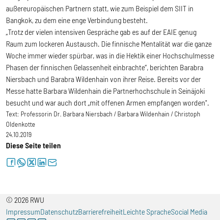
außereuropäischen Partnern statt, wie zum Beispiel dem SIIT in
Bangkok, zu dem eine enge Verbindung besteht.
„Trotz der vielen intensiven Gespräche gab es auf der EAIE genug
Raum zum lockeren Austausch. Die finnische Mentalität war die ganze
Woche immer wieder spürbar, was in die Hektik einer Hochschulmesse
Phasen der finnischen Gelassenheit einbrachte“, berichten Barabra
Niersbach und Barabra Wildenhain von ihrer Reise. Bereits vor der
Messe hatte Barbara Wildenhain die Partnerhochschule in Seinäjoki
besucht und war auch dort „mit offenen Armen empfangen worden".
Text:
Professorin Dr. Barbara Niersbach / Barbara Wildenhain / Christoph
Oldenkotte
24.10.2019
Diese Seite teilen
facebook
whatsapp
twitter
linkedin
letter
© 2026 RWU
Impressum
Datenschutz
Barrierefreiheit
Leichte Sprache
Social Media