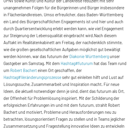
ÖPNV sowie Kunst und Kultur der Landkreise reduziert mit sehr
unangenehmen Folgen für die Bürgerinnen und Bürger insbesondere
in Flächenlandkreisen. Umso erfreulicher, dass Baden-Württemberg
ein Land des Bürgerschaftlichen Engagements ist und hier und auch
durch Quartiersentwicklung erlebt werden kann, wie viel Engagement
zur Steigerung der Lebensqualität eingebracht wird.Nach diesem
Auftakt im Realitätenkabinett am Freitag, der nachdenklich stimmte,
wie die großen gesellschaftlichen Aufgaben möglichst gut bewältigt
werden können, war das futurum der
Diakonie Württemberg
unser
Gastgeber am Samstag. Mit dem
Hashtag#futurum
hat das Team rund
um
Robert Bachert
einen Ort geschaffen, der
Hashtag#Veränderungsprozesse
sehr gut einleiten hilft und Lust auf
Lösungssuche, Zusammenarbeit und Inspiration macht. Für neue
Ideen, die aktuell notwendiger denn je sind, dient das futurum als Ort,
der Offenheit für Problemlösung inspiriert. Mit der Schilderung der
erfolgreichen Erfahrungen im und mit dem futurum, strahlt Robert
Bachert und motiviert, Probleme und Herausforderungen neu zu
betrachten, lösungsorientiert Fragen zu stellen und in Teams jeglicher
Zusammensetzung und Fragestellung innovative Ideen zu entwickeln