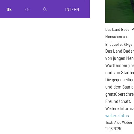
DE
EN
INTERN
magnifier
Das Land Baden-W
Menschen an.
Bildquelle:
KI-gen
Das Land Baden-
von jungen Mens
Württemberg hab
und von Städten
Die gegenseiti
und dem Saarla
grenzüberschre
Freundschaft.
Weitere Inform
weitere Infos
Text:
Alec Weber
11.06.2025