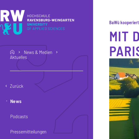
Direkt zum Inhalt
Direkt zur Hauptnavigation
Direkt zum Fußbereich
BaWü kooperiert 
MIT 
PARI
News & Medien
home
Aktuelles
Zurück
News
Podcasts
Pressemitteilungen