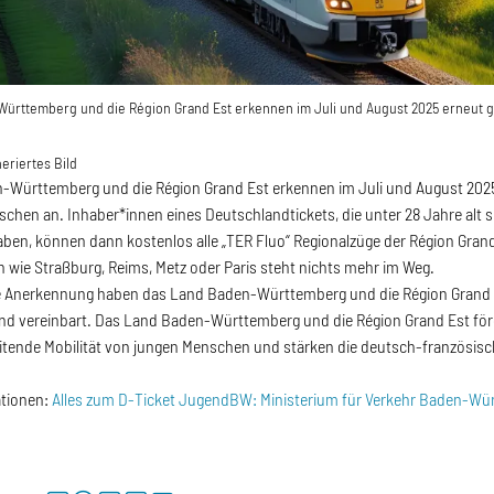
ürttemberg und die Région Grand Est erkennen im Juli und August 2025 erneut g
eriertes Bild
Württemberg und die Région Grand Est erkennen im Juli und August 2025 
chen an. Inhaber*innen eines Deutschlandtickets, die unter 28 Jahre alt 
en, können dann kostenlos alle „TER Fluo“ Regionalzüge der Région Gran
 wie Straßburg, Reims, Metz oder Paris steht nichts mehr im Weg.
ge Anerkennung haben das Land Baden-Württemberg und die Région Grand 
nd vereinbart. Das Land Baden-Württemberg und die Région Grand Est för
itende Mobilität von jungen Menschen und stärken die deutsch-französi
ationen:
Alles zum D-Ticket JugendBW: Ministerium für Verkehr Baden-Wü