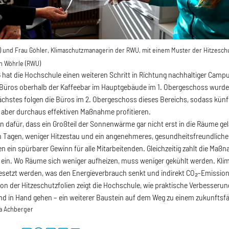
) und Frau Göhler, Klimaschutzmanagerin der RWU, mit einem Muster der Hitzeschu
n Wöhrle (RWU)
 hat die Hochschule einen weiteren Schritt in Richtung nachhaltiger Camp
 Büros oberhalb der Kaffeebar im Hauptgebäude im 1. Obergeschoss wurde
s nächstes folgen die Büros im 2. Obergeschoss dieses Bereichs, sodass künf
, aber durchaus effektiven Maßnahme profitieren.
en dafür, dass ein Großteil der Sonnenwärme gar nicht erst in die Räume ge
 Tagen, weniger Hitzestau und ein angenehmeres, gesundheitsfreundliches
in spürbarer Gewinn für alle Mitarbeitenden. Gleichzeitig zahlt die Maßna
ein. Wo Räume sich weniger aufheizen, muss weniger gekühlt werden. Kli
setzt werden, was den Energieverbrauch senkt und indirekt CO₂-Emission
tion der Hitzeschutzfolien zeigt die Hochschule, wie praktische Verbesserun
d in Hand gehen – ein weiterer Baustein auf dem Weg zu einem zukunftsf
a Achberger