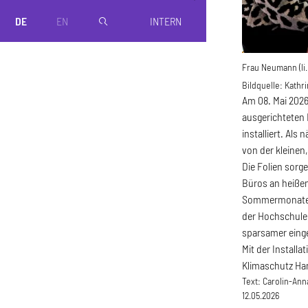
DE
EN
INTERN
magnifier
Frau Neumann (li.
Bildquelle:
Kathri
Am 08. Mai 2026
ausgerichteten
installiert. Al
von der kleinen
Die Folien sorg
Büros an heißen
Sommermonaten e
der Hochschule 
sparsamer einge
Mit der Installa
Klimaschutz Han
Text:
Carolin-Ann
12.05.2026