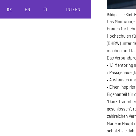
DE
EN
INTERN
magnifier
Bildquelle:
Stefi 
Das Mentoring- 
Frauen für Lehr
Hochschulen fü
(DHBW) unter d
machen und tale
Das Verbundproj
• 1:1 Mentoring
• Passgenaue Qu
• Austausch und
• Einen inspiri
Eigenanteil für
"Dank Traumber
geschlossen", 
zahlreichen Ver
Marlene Haupt s
schätzt sie dah