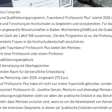
Moss Fotografie
und Qualifizierungsprogramm „Traumberuf Professorin Plus“ startet 2026 in
e und Forschung an Hochschulen zu begeistern und vorzubereiten. Für da
r angewandte Wissenschaften in Baden-Württemberg (HAW) und die Dua
em Dach der LaKof BW zusammen. Ziel des Programms ist es, die Profess
ntierte Frauen in die Hochschullandschaft einzuführen.
ekt Traumberuf Professorin Plus bietet den Mentees:
 mit einer Professorin oder einem Professor
alifizierungsangebote
 Vernetzung mit Gleichgesinnten
erenden Raum für die berufliche Entwicklung
 das Mentoring-Jahr 2026: insgesamt 275 Euro.
uf Professorin Plus habe ich nicht nur meine Traumrolle gefunden, sond
resümiert Professorin Dr. Josefine Denzin, Mentorin und ehemalige Mente
netzungsmöglichkeiten steht vor allem der praktische Einblick in das Beruf
ieht, dass Mentees unsicher sind, wenn es um die Vereinbarkeit von Karrier
er die intensiven Gespräche, in denen sie "praktische Einblicke vermitteln 