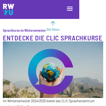
Direkt zum Inhalt
Direkt zur Hauptnavigation
Direkt zum Fußbereich
Alle News
Sprachkurse im Wintersemester
ENTDECKE DIE CLIC SPRACHKURSE
Im Wintersemester 2024/2025 bietet das CLIC Sprachenzentrum