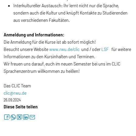
Interkultureller Austausch: Ihr lernt nicht nur die Sprache,
sondern auch die Kultur und knüpft Kontakte zu Studierenden
aus verschiedenen Fakultäten.
Anmeldung und Informationen:
Die Anmeldung für die Kurse ist ab sofort möglich!
Besucht unsere Website
www.rwu.de/clic
und / oder
LSF
für weitere
Informationen zu den Kursinhalten und Terminen.
Wir freuen uns darauf, euch im neuen Semester bei uns im CLIC
Sprachenzentrum willkommen zu heißen!
Das CLIC Team
clic@rwu.de
26.09.2024
Diese Seite teilen
facebook
whatsapp
twitter
linkedin
letter