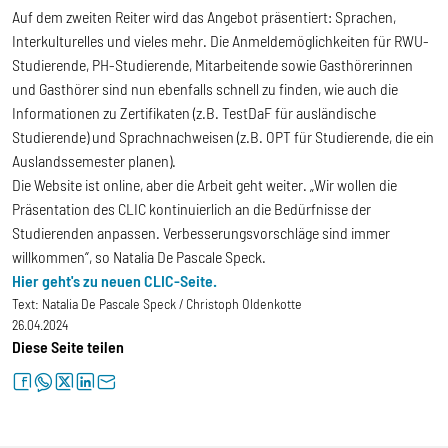
Auf dem zweiten Reiter wird das Angebot präsentiert: Sprachen,
Interkulturelles und vieles mehr. Die Anmeldemöglichkeiten für RWU-
Studierende, PH-Studierende, Mitarbeitende sowie Gasthörerinnen
und Gasthörer sind nun ebenfalls schnell zu finden, wie auch die
Informationen zu Zertifikaten (z.B. TestDaF für ausländische
Studierende) und Sprachnachweisen (z.B. OPT für Studierende, die ein
Auslandssemester planen).
Die Website ist online, aber die Arbeit geht weiter. „Wir wollen die
Präsentation des CLIC kontinuierlich an die Bedürfnisse der
Studierenden anpassen. Verbesserungsvorschläge sind immer
willkommen“, so Natalia De Pascale Speck.
Hier geht's zu neuen CLIC-Seite.
Text:
Natalia De Pascale Speck / Christoph Oldenkotte
26.04.2024
Diese Seite teilen
facebook
whatsapp
twitter
linkedin
letter