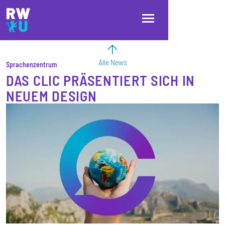
Direkt zum Inhalt
Direkt zur Hauptnavigation
Direkt zum Fußbereich
Alle News
Sprachenzentrum
DAS CLIC PRÄSENTIERT SICH IN
NEUEM DESIGN