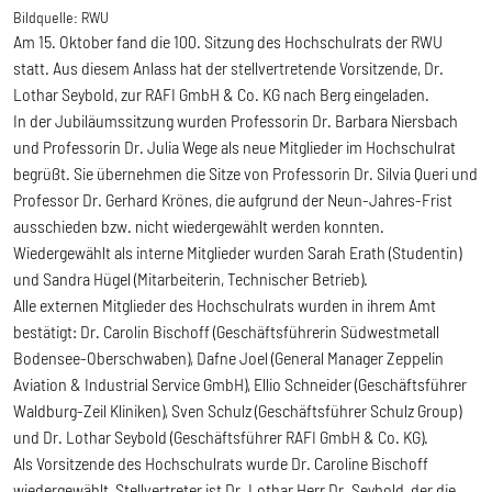
Bildquelle:
RWU
Am 15. Oktober fand die 100. Sitzung des Hochschulrats der RWU
statt. Aus diesem Anlass hat der stellvertretende Vorsitzende, Dr.
Lothar Seybold, zur RAFI GmbH & Co. KG nach Berg eingeladen.
In der Jubiläumssitzung wurden Professorin Dr. Barbara Niersbach
und Professorin Dr. Julia Wege als neue Mitglieder im Hochschulrat
begrüßt. Sie übernehmen die Sitze von Professorin Dr. Silvia Queri und
Professor Dr. Gerhard Krönes, die aufgrund der Neun-Jahres-Frist
ausschieden bzw. nicht wiedergewählt werden konnten.
Wiedergewählt als interne Mitglieder wurden Sarah Erath (Studentin)
und Sandra Hügel (Mitarbeiterin, Technischer Betrieb).
Alle externen Mitglieder des Hochschulrats wurden in ihrem Amt
bestätigt: Dr. Carolin Bischoff (Geschäftsführerin Südwestmetall
Bodensee-Oberschwaben), Dafne Joel (General Manager Zeppelin
Aviation & Industrial Service GmbH), Ellio Schneider (Geschäftsführer
Waldburg-Zeil Kliniken), Sven Schulz (Geschäftsführer Schulz Group)
und Dr. Lothar Seybold (Geschäftsführer RAFI GmbH & Co. KG).
Als Vorsitzende des Hochschulrats wurde Dr. Caroline Bischoff
wiedergewählt, Stellvertreter ist Dr. Lothar Herr Dr. Seybold, der die