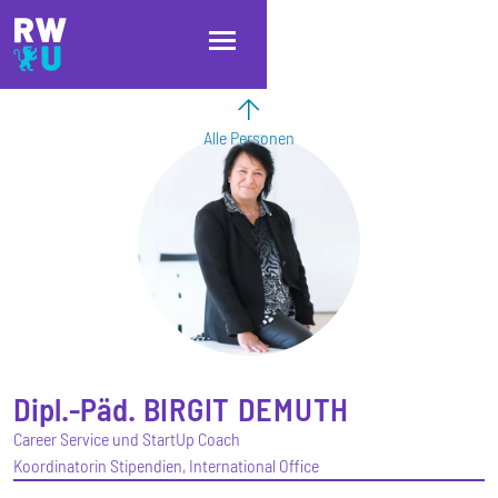
Direkt zum Inhalt
Direkt zur Hauptnavigation
Direkt zum Fußbereich
Alle Personen
Dipl.-Päd.
BIRGIT
DEMUTH
Career Service und StartUp Coach
Koordinatorin Stipendien, International Office