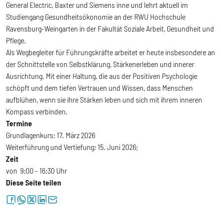
General Electric, Baxter und Siemens inne und lehrt aktuell im
Studiengang Gesundheitsökonomie an der RWU Hochschule
Ravensburg-Weingarten in der Fakultät Soziale Arbeit, Gesundheit und
Pflege.
Als Wegbegleiter für Führungskräfte arbeitet er heute insbesondere an
der Schnittstelle von Selbstklärung, Stärkenerleben und innerer
Ausrichtung. Mit einer Haltung, die aus der Positiven Psychologie
schöpft und dem tiefen Vertrauen und Wissen, dass Menschen
aufblühen, wenn sie ihre Stärken leben und sich mit ihrem inneren
Kompass verbinden.
Termine
Grundlagenkurs: 17. März 2026
Weiterführung und Vertiefung: 15. Juni 2026;
Zeit
von 9:00 - 16:30 Uhr
Diese Seite teilen
facebook
whatsapp
twitter
linkedin
letter