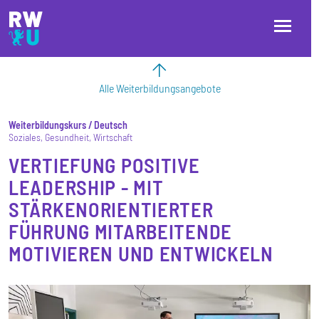
Direkt zum Inhalt
Direkt zur Hauptnavigation
Direkt zum Fußbereich
Alle Weiterbildungsangebote
Weiterbildungskurs
Deutsch
Soziales
Gesundheit
Wirtschaft
VERTIEFUNG POSITIVE
LEADERSHIP - MIT
STÄRKENORIENTIERTER
FÜHRUNG MITARBEITENDE
MOTIVIEREN UND ENTWICKELN