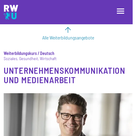
Direkt zum Inhalt
Direkt zur Hauptnavigation
Direkt zum Fußbereich
Alle Weiterbildungsangebote
Weiterbildungskurs
Deutsch
Soziales
Gesundheit
Wirtschaft
UNTERNEHMENSKOMMUNIKATION
UND MEDIENARBEIT