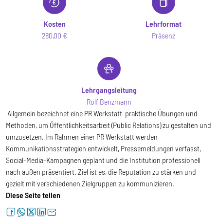
Kosten
Lehrformat
280,00 €
Präsenz
Lehrgangsleitung
Rolf Benzmann
Allgemein bezeichnet eine PR Werkstatt praktische Übungen und
Methoden, um Öffentlichkeitsarbeit (Public Relations) zu gestalten und
umzusetzen. Im Rahmen einer PR Werkstatt werden
Kommunikationsstrategien entwickelt, Pressemeldungen verfasst,
Social-Media-Kampagnen geplant und die Institution professionell
nach außen präsentiert. Ziel ist es, die Reputation zu stärken und
gezielt mit verschiedenen Zielgruppen zu kommunizieren.
Diese Seite teilen
facebook
whatsapp
twitter
linkedin
letter