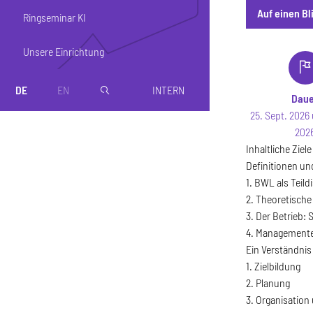
Auf einen Bl
Ringseminar KI
Auf einen Bli
Unsere Einrichtung
DE
EN
INTERN
magnifier
Dau
25. Sept. 2026 
202
Inhaltliche Ziel
Definitionen u
1. BWL als Teil
2. Theoretisch
3. Der Betrieb:
4. Management
Ein Verständnis
1. Zielbildung
2. Planung
3. Organisatio