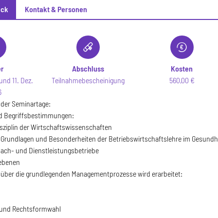
ick
Kontakt & Personen
ck
er
Abschluss
Kosten
und 11. Dez.
Teilnahmebescheinigung
560,00 €
6
e der Seminartage:
nd Begriffsbestimmungen:
disziplin der Wirtschaftswissenschaften
e Grundlagen und Besonderheiten der Betriebswirtschaftslehre im Gesund
 Sach- und Dienstleistungsbetriebe
ebenen
 über die grundlegenden Managementprozesse wird erarbeitet:
n und Rechtsformwahl