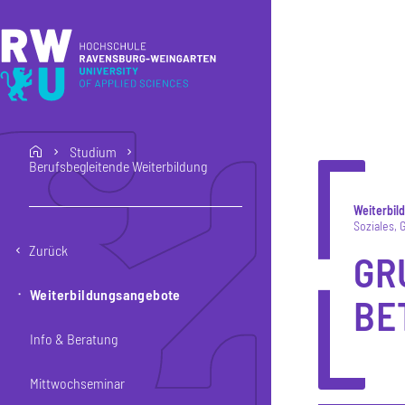
Direkt zum Inhalt
Direkt zur Hauptnavigation
Direkt zum Fußbereich
Studium
home
Berufsbegleitende Weiterbildung
Weiterbil
Soziales
Zurück
GR
Weiterbildungsangebote
BE
Info & Beratung
Mittwochseminar