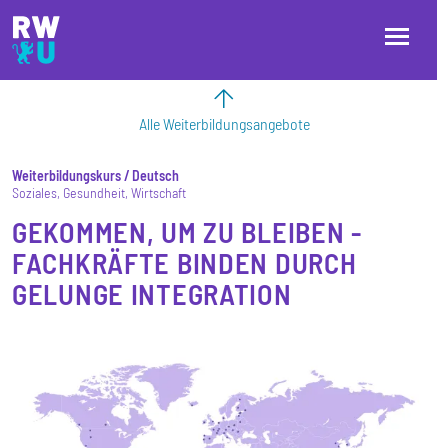
Direkt zum Inhalt
Direkt zur Hauptnavigation
Direkt zum Fußbereich
Alle Weiterbildungsangebote
Weiterbildungskurs
Deutsch
Soziales
Gesundheit
Wirtschaft
GEKOMMEN, UM ZU BLEIBEN -
FACHKRÄFTE BINDEN DURCH
GELUNGE INTEGRATION