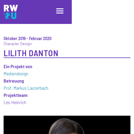
Direkt zum Inhalt
Direkt zur Hauptnavigation
Direkt zum Fußbereich
Oktober 2019
-
Februar 2020
Character Design
LILITH DANTON
Ein Projekt von
Mediendesign
Betreuung
Prof. Markus Lauterbach
Projektteam
Leo Heinrich