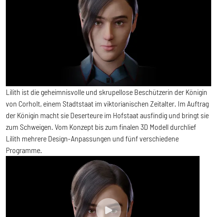
Lilith ist die geheimnisvolle und skrupellose Beschützerin der Königin
von Corholt, einem Stadtstaat im viktorianischen Zeitalter. Im Auftrag
der Königin macht sie Deserteure im Hofstaat ausfindig und bringt sie
zum Schweigen. Vom Konzept bis zum finalen 3D Modell durchlief
Lilith mehrere Design-Anpassungen und fünf verschiedene
Programme.