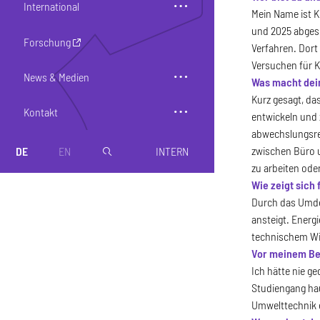
International
Mein Name ist K
und 2025 abgesc
Forschung
Verfahren. Dort
Versuchen für 
News & Medien
Was macht dein
Kurz gesagt, da
Kontakt
entwickeln und 
abwechslungsrei
zwischen Büro u
DE
EN
INTERN
magnifier
zu arbeiten ode
Wie zeigt sich
Durch das Umden
ansteigt. Energ
technischem Wis
Vor meinem Ber
Ich hätte nie g
Studiengang hau
Umwelttechnik e