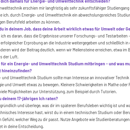
 dich damals für Energie- und Umwelttechnik entschieden?
welttechnik erschien mir langfristig als sehr zukunftsfähiger Studiengang
 ich, durch Energie- und Umwelttechnik ein abwechslungsreiches Studium
igen Berufsfeld arbeiten zu können.
u in deinem Job, dass deine Arbeit wirklich etwas für Umwelt oder G
ich es daran, dass die Ergebnisse unserer Forschungs- und Testarbeiten –
erfolgreicher Erprobung an die Industrie weitergegeben und schließlich 
eren wird der Beitrag deutlich, wenn wir Meilensteine erreichen, etwa im B
s der Luft.
 für ein Energie- und Umwelttechnik Studium mitbringen – und was m
 hineinzufinden?
- und Umwelttechnik Studium sollte man Interesse an innovativer Techni
ie und Umwelt etwas zu bewegen. Kleinere Schwierigkeiten in Mathe oder P
viele Möglichkeiten zur Unterstützung, zum Beispiel durch Tutorien.
 deinem 17-jährigen Ich raten?
 gründlich und überlege, was dir im späteren Berufsleben wichtig ist und
chnisches Interesse hast, wirst du in einem technischen Studium oder Beru
n Gefühl, welcher Weg zu dir passt. Nutze Angebote wie Studienberatungen
tet in deine Entscheidung.