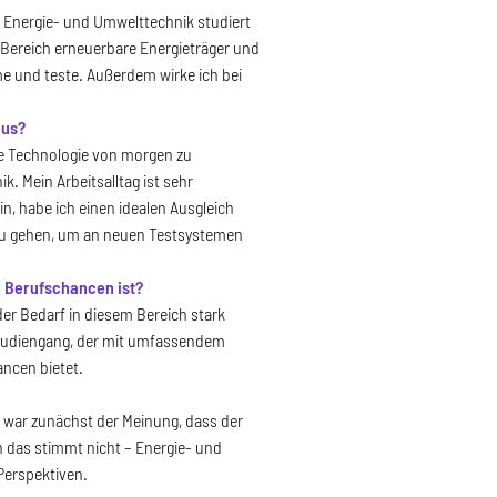
 Energie- und Umwelttechnik studiert
 Bereich erneuerbare Energieträger und
hme und teste. Außerdem wirke ich bei
aus?
die Technologie von morgen zu
. Mein Arbeitsalltag ist sehr
n, habe ich einen idealen Ausgleich
 zu gehen, um an neuen Testsystemen
n Berufschancen ist?
der Bedarf in diesem Bereich stark
r Studiengang, der mit umfassendem
ncen bietet.
h war zunächst der Meinung, dass der
h das stimmt nicht – Energie- und
 Perspektiven.