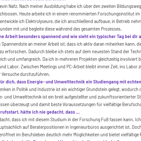
evin Nafz. Nach meiner Ausbildung habe ich über den zweiten Bildungsweg
hlossen. Heute arbeite ich in einem renommierten Forschungsinstitut im
 entwickle ich Elektrolyseure, die ich anschließend aufbaue, in Betrieb ne
Kunden mit und begleite diese während des gesamten Prozesses.
e Arbeit besonders spannend und wie sieht ein typischer Tag bei dir 
s Spannendste an meiner Arbeit ist, dass ich aktiv daran mitwirken kann, 
zu erforschen. Dadurch bleibe ich stets auf dem neuesten Stand der Technik
ch und umfangreich. Da ich in mehreren Projekten gleichzeitig involviert bi
nd Labor. Zwischen Meetings und PC-Arbeit bleibt immer Zeit, ins Labor
r Versuche durchzuführen.
 für dich, dass Energie- und Umwelttechnik ein Studiengang mit echte
ken in Politik und Industrie ist ein wichtiger Grundstein gelegt, wodurch 
ie- und Umwelttechnik ist ein breit aufgestellter und zukunftsorientierte
sen überzeugt und damit beste Voraussetzungen für vielfältige Berufscha
ufsstart, hätte ich nie gedacht, dass …
edacht, dass ich mit diesem Studium in der Forschung Fuß fassen kann. Ic
ptsächlich auf Beraterpositionen in Ingenieurbüros ausgerichtet ist. Doc
röffnet im Berufsleben deutlich mehr Möglichkeiten und bietet vielfältige