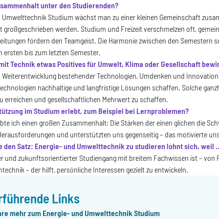
usammenhalt unter den Studierenden?
d Umwelttechnik Studium wächst man zu einer kleinen Gemeinschaft zus
ft großgeschrieben werden. Studium und Freizeit verschmelzen oft, geme
eitungen fördern den Teamgeist. Die Harmonie zwischen den Semestern so
 ersten bis zum letzten Semester.
it Technik etwas Positives für Umwelt, Klima oder Gesellschaft bewi
 Weiterentwicklung bestehender Technologien, Umdenken und Innovation
echnologien nachhaltige und langfristige Lösungen schaffen. Solche ganz
zu erreichen und gesellschaftlichen Mehrwert zu schaffen.
tützung im Studium erlebt, zum Beispiel bei Lernproblemen?
ebte ich einen großen Zusammenhalt: Die Stärken der einen glichen die 
Herausforderungen und unterstützten uns gegenseitig – das motivierte uns
e den Satz: Energie- und Umwelttechnik zu studieren lohnt sich, weil ..
iger und zukunftsorientierter Studiengang mit breitem Fachwissen ist – von 
technik – der hilft, persönliche Interessen gezielt zu entwickeln.
rführende Links
hre mehr zum Energie- und Umwelttechnik Studium