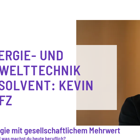
ERGIE- UND
WELTTECHNIK
SOLVENT: KEVIN
FZ
gie mit gesellschaftlichem Mehrwert
d was machst du heute beruflich?