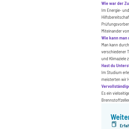
Wie war der Z
Im Energie- un
Hilfsbereitscha
Prüfungsvorber
Miteinander vom
Wie kann man m
Man kann durch
verschiedener T
und Klimaziele 
Hast du Unters
Im Studium erl
meisterten wir 
Vervollständig
Es ein vielseit
Brennstoffzellen
Weite
Erfa