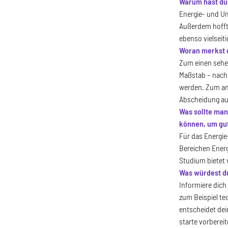
Warum hast du
Energie- und Um
Außerdem hoffte
ebenso vielseit
Woran merkst d
Zum einen sehe 
Maßstab – nach 
werden. Zum and
Abscheidung au
Was sollte man
können, um gut
Für das Energie
Bereichen Energ
Studium bietet 
Was würdest du
Informiere dich
zum Beispiel te
entscheidet dei
starte vorberei