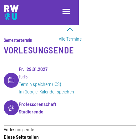
Direkt zum Inhalt
Direkt zur Hauptnavigation
Direkt zum Fußbereich
Alle Termine
Semestertermin
VORLESUNGSENDE
Fr., 29.01.2027
19:15
Termin speichern (ICS)
Im Google-Kalender speichern
Professorenschaft
Studierende
Vorlesungsende
Diese Seite teilen