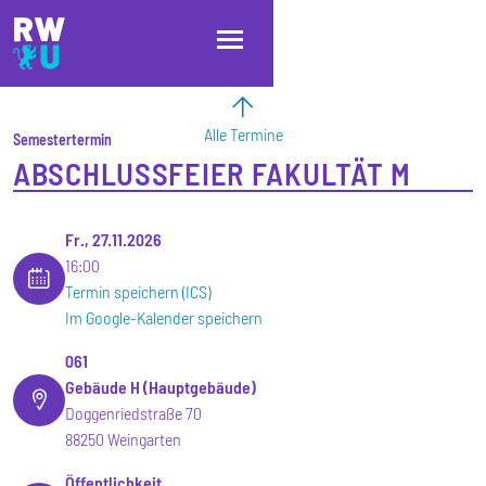
Direkt zum Inhalt
Direkt zur Hauptnavigation
Direkt zum Fußbereich
Alle Termine
Semestertermin
ABSCHLUSSFEIER FAKULTÄT M
Fr., 27.11.2026
16:00
Termin speichern (ICS)
Im Google-Kalender speichern
061
Gebäude H (Hauptgebäude)
Doggenriedstraße 70
88250 Weingarten
Öffentlichkeit