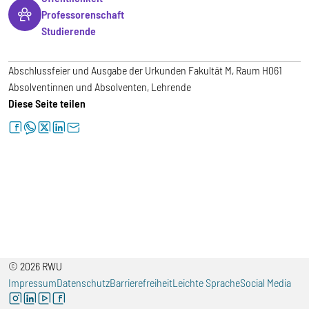
Professorenschaft
Studierende
Abschlussfeier und Ausgabe der Urkunden Fakultät M, Raum H061
Absolventinnen und Absolventen, Lehrende
Diese Seite teilen
facebook
whatsapp
twitter
linkedin
letter
© 2026 RWU
Impressum
Datenschutz
Barrierefreiheit
Leichte Sprache
Social Media
instagram
linkedin
youtube
facebook