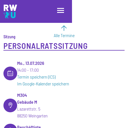
Direkt zum Inhalt
Direkt zur Hauptnavigation
Direkt zum Fußbereich
Alle Termine
Sitzung
PERSONALRATSSITZUNG
Mo., 13.07.2026
14:00
17:00
Termin speichern (ICS)
Im Google-Kalender speichern
M304
Gebäude M
Lazarettstr. 5
88250 Weingarten
Beschäftigte