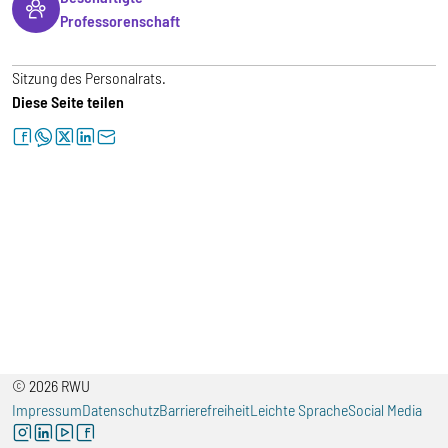
Professorenschaft
Sitzung des Personalrats.
Diese Seite teilen
facebook
whatsapp
twitter
linkedin
letter
© 2026 RWU
Impressum
Datenschutz
Barrierefreiheit
Leichte Sprache
Social Media
instagram
linkedin
youtube
facebook