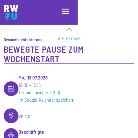
Direkt zum Inhalt
Direkt zur Hauptnavigation
Direkt zum Fußbereich
Alle Termine
Gesundheitsförderung
BEWEGTE PAUSE ZUM
WOCHENSTART
Mo., 13.07.2026
12:00
12:15
Termin speichern (ICS)
Im Google-Kalender speichern
online
Beschäftigte