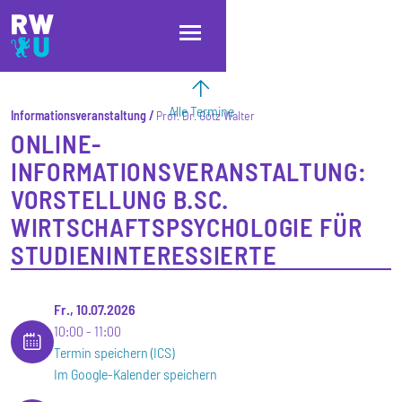
Direkt zum Inhalt
Direkt zur Hauptnavigation
Direkt zum Fußbereich
Alle Termine
Informationsveranstaltung
Prof. Dr. Götz Walter
ONLINE-
INFORMATIONSVERANSTALTUNG:
VORSTELLUNG B.SC.
WIRTSCHAFTSPSYCHOLOGIE FÜR
STUDIENINTERESSIERTE
Fr., 10.07.2026
10:00
11:00
Termin speichern (ICS)
Im Google-Kalender speichern