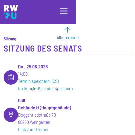
Direkt zum Inhalt
Direkt zur Hauptnavigation
Direkt zum Fußbereich
Alle Termine
Sitzung
SITZUNG DES SENATS
Do., 25.06.2026
14:00
Termin speichern (ICS)
Im Google-Kalender speichern
039
Gebäude H (Hauptgebäude)
Doggenriedstraße 70
88250 Weingarten
Link zum Termin