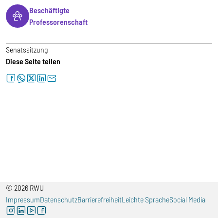
Beschäftigte
Professorenschaft
Senatssitzung
Diese Seite teilen
facebook
whatsapp
twitter
linkedin
letter
© 2026 RWU
Impressum
Datenschutz
Barrierefreiheit
Leichte Sprache
Social Media
instagram
linkedin
youtube
facebook