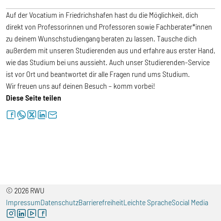
Auf der Vocatium in Friedrichshafen hast du die Möglichkeit, dich
direkt von Professorinnen und Professoren sowie Fachberater*innen
zu deinem Wunschstudiengang beraten zu lassen. Tausche dich
außerdem mit unseren Studierenden aus und erfahre aus erster Hand,
wie das Studium bei uns aussieht. Auch unser Studierenden-Service
ist vor Ort und beantwortet dir alle Fragen rund ums Studium.
Wir freuen uns auf deinen Besuch – komm vorbei!
Diese Seite teilen
facebook
whatsapp
twitter
linkedin
letter
© 2026 RWU
Impressum
Datenschutz
Barrierefreiheit
Leichte Sprache
Social Media
instagram
linkedin
youtube
facebook