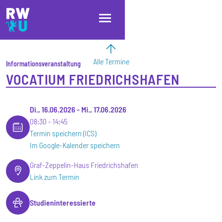
Direkt zum Inhalt
Direkt zur Hauptnavigation
Direkt zum Fußbereich
Alle Termine
Informationsveranstaltung
VOCATIUM FRIEDRICHSHAFEN
Di., 16.06.2026
-
Mi., 17.06.2026
08:30
14:45
Termin speichern (ICS)
Im Google-Kalender speichern
Graf-Zeppelin-Haus Friedrichshafen
Link zum Termin
Studieninteressierte