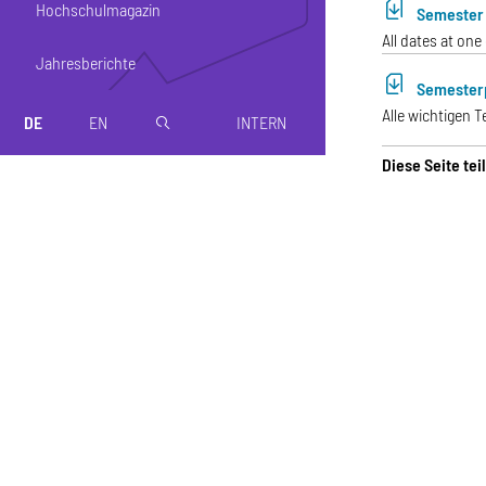
Hochschulmagazin
Semester 
All dates at one
Jahresberichte
Semester
Alle wichtigen 
DE
EN
INTERN
magnifier
Diese Seite tei