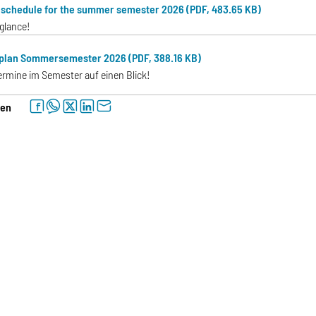
schedule for the summer semester 2026 (PDF, 483.65 KB)
 glance!
plan Sommersemester 2026 (PDF, 388.16 KB)
Termine im Semester auf einen Blick!
facebook
whatsapp
twitter
linkedin
letter
len