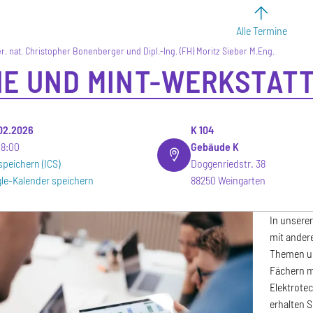
Alle Termine
er. nat. Christopher Bonenberger und Dipl.-Ing. (FH) Moritz Sieber M.Eng.
E UND MINT-WERKSTAT
.02.2026
K 104
18:00
Gebäude K
speichern (ICS)
Doggenriedstr. 38
le-Kalender speichern
88250 Weingarten
In unserer
mit ander
Themen un
Fächern mi
Elektrote
erhalten 