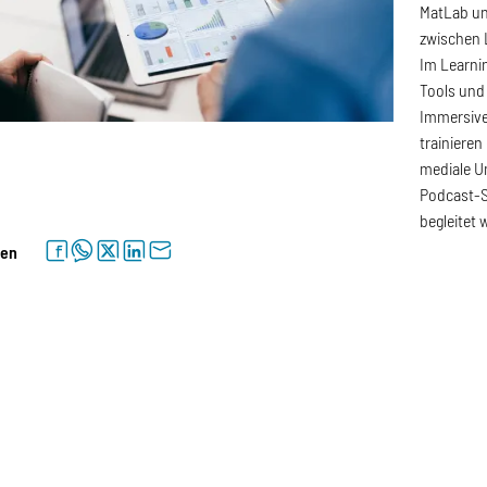
MatLab un
zwischen 
Im Learni
Tools und 
Immersive
trainieren
mediale U
Podcast-S
begleitet 
facebook
whatsapp
twitter
linkedin
letter
len