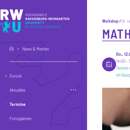
Direkt zum Inhalt
Direkt zur Hauptnavigation
Direkt zum Fußbereich
Workshop
Dr. r
MATH
News & Medien
home
Do., 12
14:00
Termin 
Im Goog
Zurück
Aktuelles
Termine
Fotogalerien