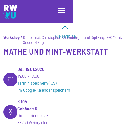
Direkt zum Inhalt
Direkt zur Hauptnavigation
Direkt zum Fußbereich
Alle Termine
Workshop
Dr. rer. nat. Christopher Bonenberger und Dipl.-Ing. (FH) Moritz
Sieber M.Eng.
MATHE UND MINT-WERKSTATT
Do., 15.01.2026
14:00
18:00
Termin speichern (ICS)
Im Google-Kalender speichern
K 104
Gebäude K
Doggenriedstr. 38
88250 Weingarten