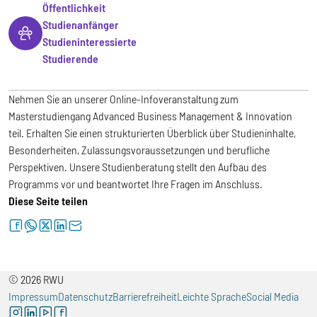
Öffentlichkeit
Studienanfänger
Studieninteressierte
Studierende
Nehmen Sie an unserer Online-Infoveranstaltung zum
Masterstudiengang Advanced Business Management & Innovation
teil. Erhalten Sie einen strukturierten Überblick über Studieninhalte,
Besonderheiten, Zulassungsvoraussetzungen und berufliche
Perspektiven. Unsere Studienberatung stellt den Aufbau des
Programms vor und beantwortet Ihre Fragen im Anschluss.
Diese Seite teilen
facebook
whatsapp
twitter
linkedin
letter
© 2026 RWU
Impressum
Datenschutz
Barrierefreiheit
Leichte Sprache
Social Media
instagram
linkedin
youtube
facebook