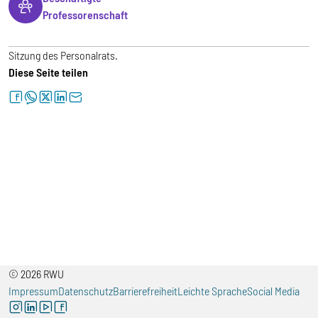
Professorenschaft
Sitzung des Personalrats.
Diese Seite teilen
facebook
whatsapp
twitter
linkedin
letter
© 2026 RWU
Impressum
Datenschutz
Barrierefreiheit
Leichte Sprache
Social Media
instagram
linkedin
youtube
facebook