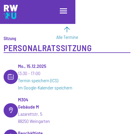
Direkt zum Inhalt
Direkt zur Hauptnavigation
Direkt zum Fußbereich
Alle Termine
Sitzung
PERSONALRATSSITZUNG
Mo., 15.12.2025
13:30
17:00
Termin speichern (ICS)
Im Google-Kalender speichern
M304
Gebäude M
Lazarettstr. 5
88250 Weingarten
Beschäftigte