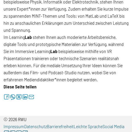
beispielsweise Physik, Informatik oder Elektrotechnik, stehen Ihnen
unsere Expert*innen zur Verfügung. Zudem erhalten Sie kurze Impulse
zu spannenden MINT-Themen und Tools: von MatLab und LaTeX bis
hin zu anschaulichen Erklärungen zum Unterschied zwischen Leistung
und Spannung.
Im Learning
Lab
stehen Ihnen auch moderierte Arbeitsbereiche,
digitale Tools und prototypische Materialien zur Verfügung, während
Sie im Immersive Learning
Lab
beispielsweise mithilfe von VR
Präsentationen trainieren oder technische Szenarien realitätsnah
erleben können. Für die mediale Umsetzung Ihrer Ideen können Sie
außerdem das Film- und Podcast-Studio nutzen, wobei Sie von
erfahrenen Mediendidaktiker*innen begleitet werden.
Diese Seite teilen
facebook
whatsapp
twitter
linkedin
letter
© 2026 RWU
Impressum
Datenschutz
Barrierefreiheit
Leichte Sprache
Social Media