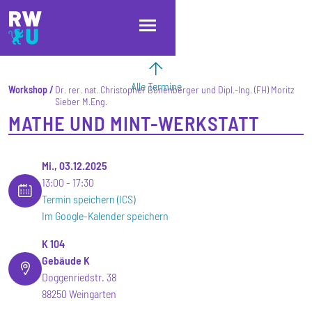
Direkt zum Inhalt
Direkt zur Hauptnavigation
Direkt zum Fußbereich
Alle Termine
Workshop
Dr. rer. nat. Christopher Bonenberger und Dipl.-Ing. (FH) Moritz
Sieber M.Eng.
MATHE UND MINT-WERKSTATT
Mi., 03.12.2025
13:00
17:30
Termin speichern (ICS)
Im Google-Kalender speichern
K 104
Gebäude K
Doggenriedstr. 38
88250 Weingarten