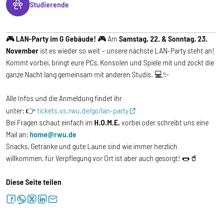
Studierende
🎮
LAN-Party im G Gebäude!
🎮 Am
Samstag, 22. & Sonntag, 23.
November
ist es wieder so weit – unsere nächste LAN-Party steht an!
Kommt vorbei, bringt eure PCs, Konsolen und Spiele mit und zockt die
ganze Nacht lang gemeinsam mit anderen Studis. 💻✨
Alle Infos und die Anmeldung findet ihr
unter: 👉
tickets.vs.rwu.de/go/lan-party
Bei Fragen schaut einfach im
H.O.M.E.
vorbei oder schreibt uns eine
Mail an:
home@rwu.de
Snacks, Getränke und gute Laune sind wie immer herzlich
willkommen, für Verpflegung vor Ort ist aber auch gesorgt! 🌭🥤
Diese Seite teilen
facebook
whatsapp
twitter
linkedin
letter