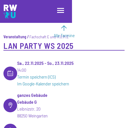
Direkt zum Inhalt
Direkt zur Hauptnavigation
Direkt zum Fußbereich
Alle Termine
Veranstaltung
Fachschaft E und H.O.M.E
LAN PARTY WS 2025
Sa., 22.11.2025
-
So., 23.11.2025
14:00
Termin speichern (ICS)
Im Google-Kalender speichern
ganzes Gebäude
Gebäude G
Leibnizstr. 20
88250 Weingarten