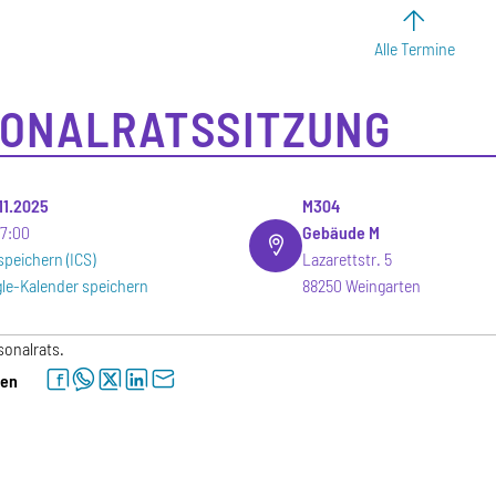
Alle Termine
ONALRATSSITZUNG
.11.2025
M304
17:00
Gebäude M
speichern (ICS)
Lazarettstr. 5
le-Kalender speichern
88250 Weingarten
sonalrats.
facebook
whatsapp
twitter
linkedin
letter
len