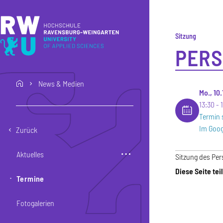
Direkt zum Inhalt
Direkt zur Hauptnavigation
Direkt zum Fußbereich
Sitzung
PERS
News & Medien
home
Mo., 10
13:30
Termin 
Im Goog
Zurück
Aktuelles
Sitzung des Per
Diese Seite tei
Termine
Fotogalerien