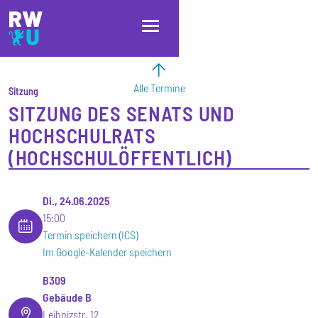
Direkt zum Inhalt
Direkt zur Hauptnavigation
Direkt zum Fußbereich
Alle Termine
Sitzung
SITZUNG DES SENATS UND
HOCHSCHULRATS
(HOCHSCHULÖFFENTLICH)
Di., 24.06.2025
15:00
Termin speichern (ICS)
Im Google-Kalender speichern
B309
Gebäude B
Leibnizstr. 12