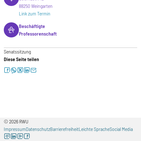
88250 Weingarten
Link zum Termin
Beschäftigte
Professorenschaft
Senatssitzung
Diese Seite teilen
facebook
whatsapp
twitter
linkedin
letter
© 2026 RWU
Impressum
Datenschutz
Barrierefreiheit
Leichte Sprache
Social Media
instagram
linkedin
youtube
facebook