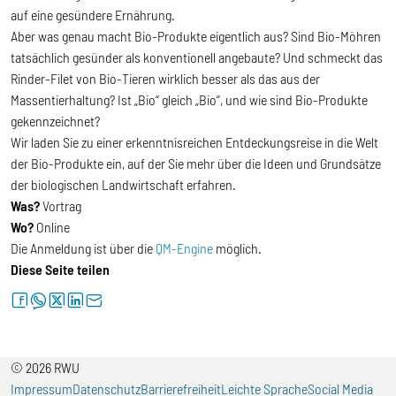
auf eine gesündere Ernährung.
Aber was genau macht Bio-Produkte eigentlich aus? Sind Bio-Möhren
tatsächlich gesünder als konventionell angebaute? Und schmeckt das
Rinder-Filet von Bio-Tieren wirklich besser als das aus der
Massentierhaltung? Ist „Bio“ gleich „Bio“, und wie sind Bio-Produkte
gekennzeichnet?
Wir laden Sie zu einer erkenntnisreichen Entdeckungsreise in die Welt
der Bio-Produkte ein, auf der Sie mehr über die Ideen und Grundsätze
der biologischen Landwirtschaft erfahren.
Was?
Vortrag
Wo?
Online
Die Anmeldung ist über die
QM-Engine
möglich.
Diese Seite teilen
facebook
whatsapp
twitter
linkedin
letter
© 2026 RWU
Impressum
Datenschutz
Barrierefreiheit
Leichte Sprache
Social Media