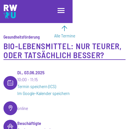
Direkt zum Inhalt
Direkt zur Hauptnavigation
Direkt zum Fußbereich
Alle Termine
Gesundheitsförderung
BIO-LEBENSMITTEL: NUR TEURER,
ODER TATSÄCHLICH BESSER?
Di., 03.06.2025
10:00
11:15
Termin speichern (ICS)
Im Google-Kalender speichern
online
Beschäftigte