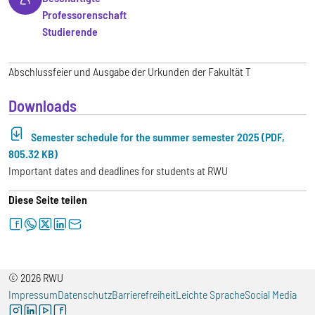
Professorenschaft
Studierende
Abschlussfeier und Ausgabe der Urkunden der Fakultät T
Downloads
Semester schedule for the summer semester 2025 (PDF,
805.32 KB)
Important dates and deadlines for students at RWU
Diese Seite teilen
facebook
whatsapp
twitter
linkedin
letter
© 2026 RWU
Impressum
Datenschutz
Barrierefreiheit
Leichte Sprache
Social Media
instagram
linkedin
youtube
facebook