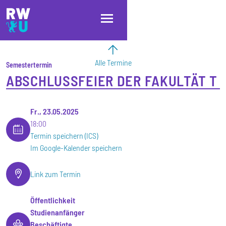
Direkt zum Inhalt
Direkt zur Hauptnavigation
Direkt zum Fußbereich
Alle Termine
Semestertermin
ABSCHLUSSFEIER DER FAKULTÄT T
Fr., 23.05.2025
18:00
Termin speichern (ICS)
Im Google-Kalender speichern
Link zum Termin
Öffentlichkeit
Studienanfänger
Beschäftigte