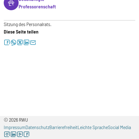
Professorenschaft
Sitzung des Personalrats.
Diese Seite teilen
facebook
whatsapp
twitter
linkedin
letter
© 2026 RWU
Impressum
Datenschutz
Barrierefreiheit
Leichte Sprache
Social Media
instagram
linkedin
youtube
facebook