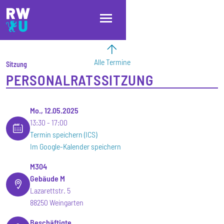
Direkt zum Inhalt
Direkt zur Hauptnavigation
Direkt zum Fußbereich
Alle Termine
Sitzung
PERSONALRATSSITZUNG
Mo., 12.05.2025
13:30
17:00
Termin speichern (ICS)
Im Google-Kalender speichern
M304
Gebäude M
Lazarettstr. 5
88250 Weingarten
Beschäftigte