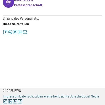
Professorenschaft
Sitzung des Personalrats.
Diese Seite teilen
facebook
whatsapp
twitter
linkedin
letter
© 2026 RWU
Impressum
Datenschutz
Barrierefreiheit
Leichte Sprache
Social Media
instagram
linkedin
youtube
facebook