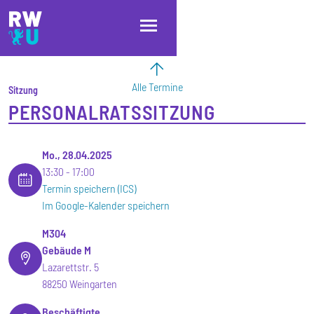
Direkt zum Inhalt
Direkt zur Hauptnavigation
Direkt zum Fußbereich
Alle Termine
Sitzung
PERSONALRATSSITZUNG
Mo., 28.04.2025
13:30
17:00
Termin speichern (ICS)
Im Google-Kalender speichern
M304
Gebäude M
Lazarettstr. 5
88250 Weingarten
Beschäftigte