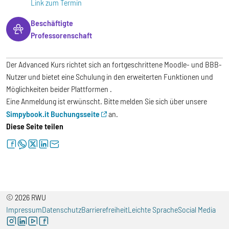
Link zum Termin
Beschäftigte
Professorenschaft
Der Advanced Kurs richtet sich an fortgeschrittene Moodle- und BBB-
Nutzer und bietet eine Schulung in den erweiterten Funktionen und
Möglichkeiten beider Plattformen .
Eine Anmeldung ist erwünscht. Bitte melden Sie sich über unsere
Simpybook.it Buchungsseite
an.
Diese Seite teilen
facebook
whatsapp
twitter
linkedin
letter
© 2026 RWU
Impressum
Datenschutz
Barrierefreiheit
Leichte Sprache
Social Media
instagram
linkedin
youtube
facebook