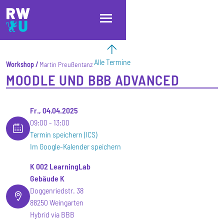
Direkt zum Inhalt
Direkt zur Hauptnavigation
Direkt zum Fußbereich
Alle Termine
Workshop
Martin Preußentanz
MOODLE UND BBB ADVANCED
Fr., 04.04.2025
09:00
13:00
Termin speichern (ICS)
Im Google-Kalender speichern
K 002 LearningLab
Gebäude K
Doggenriedstr. 38
88250 Weingarten
Hybrid via BBB