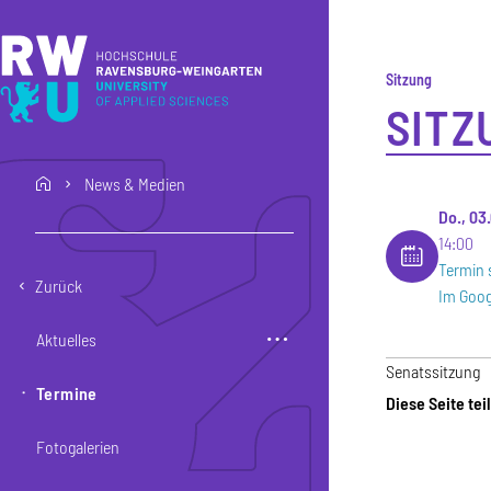
Direkt zum Inhalt
Direkt zur Hauptnavigation
Direkt zum Fußbereich
Sitzung
SITZ
News & Medien
home
Do., 03
14:00
Termin 
Zurück
Im Goog
Aktuelles
Senatssitzung
Termine
Diese Seite tei
Fotogalerien