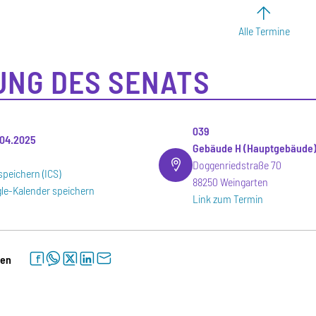
Alle Termine
UNG DES SENATS
039
.04.2025
Gebäude H (Hauptgebäude
Doggenriedstraße 70
speichern (ICS)
88250 Weingarten
le-Kalender speichern
Link zum Termin
facebook
whatsapp
twitter
linkedin
letter
len