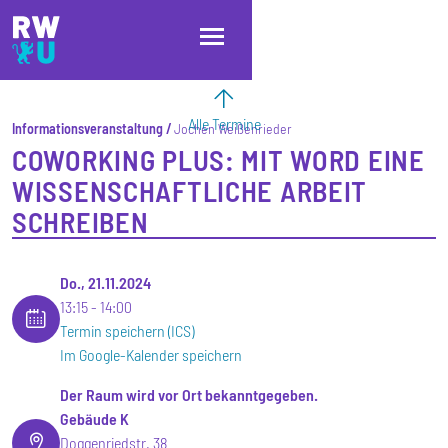
Direkt zum Inhalt
Direkt zur Hauptnavigation
Direkt zum Fußbereich
Alle Termine
Informationsveranstaltung
Jochen Weißenrieder
COWORKING PLUS: MIT WORD EINE
WISSENSCHAFTLICHE ARBEIT
SCHREIBEN
Do., 21.11.2024
13:15
14:00
Termin speichern (ICS)
Im Google-Kalender speichern
Der Raum wird vor Ort bekanntgegeben.
Gebäude K
Doggenriedstr. 38