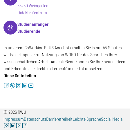
88250 Weingarten
DidaktikZentrum
Studienanfänger
Studierende
In unserem CoWorking PLUS Angebot erhalten Sie in nur 45 Minuten
wertvolle Impulse zur Nutzung von WORD für das Schreiben Ihrer
wissenschaftlichen Arbeit. Anschließend können Sie Ihre neuen Ideen
und Erkenntnisse direkt im Lerncafé in die Tat umsetzen.
Diese Seite teilen
facebook
whatsapp
twitter
linkedin
letter
© 2026 RWU
Impressum
Datenschutz
Barrierefreiheit
Leichte Sprache
Social Media
instagram
linkedin
youtube
facebook