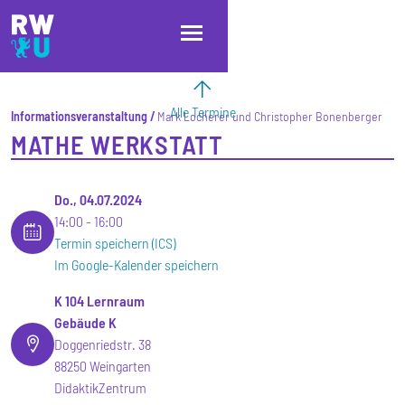
Direkt zum Inhalt
Direkt zur Hauptnavigation
Direkt zum Fußbereich
Alle Termine
Informationsveranstaltung
Mark Locherer und Christopher Bonenberger
MATHE WERKSTATT
Do., 04.07.2024
14:00
16:00
Termin speichern (ICS)
Im Google-Kalender speichern
K 104 Lernraum
Gebäude K
Doggenriedstr. 38
88250 Weingarten
DidaktikZentrum