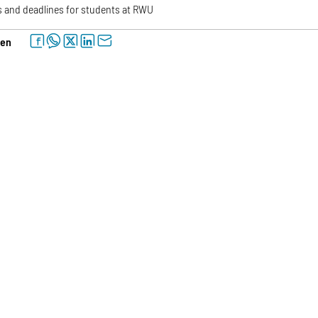
 and deadlines for students at RWU
facebook
whatsapp
twitter
linkedin
letter
len