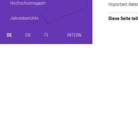
Hochschulmagazin
Important dates
Jahresberichte
Diese Seite tei
DE
EN
INTERN
magnifier