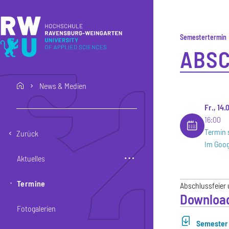
Direkt zum Inhalt
Direkt zur Hauptnavigation
Direkt zum Fußbereich
Semestertermin
ABSC
News & Medien
home
Fr., 14
16:00
Termin 
Zurück
Im Goog
Aktuelles
Termine
Abschlussfeier
Downloa
Fotogalerien
Semester 